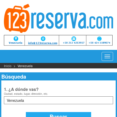
Camb
Naveg
Inicio
Venezuela
Búsqueda
1. ¿A dónde vas?
Ciudad, estado, lugar, dirección, etc.
Buscar