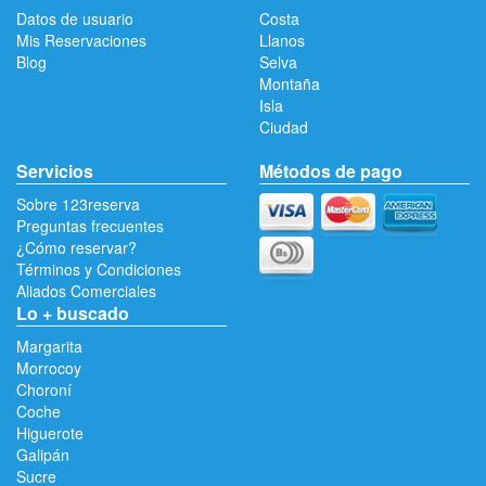
Datos de usuario
Costa
Mis Reservaciones
Llanos
Blog
Selva
Montaña
Isla
Ciudad
Servicios
Métodos de pago
Sobre 123reserva
Preguntas frecuentes
¿Cómo reservar?
Términos y Condiciones
Aliados Comerciales
Lo + buscado
Margarita
Morrocoy
Choroní
Coche
Higuerote
Galipán
Sucre