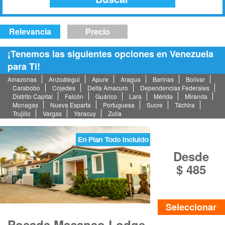
Relevancia
Precio
¡Tenemos las siguientes opciones en Venezuela
para Ti!
Amazonas
Anzoátegui
Apure
Aragua
Barinas
Bolívar
Carabobo
Cojedes
Delta Amacuro
Dependencias Federales
Distrito Capital
Falcón
Guárico
Lara
Mérida
Miranda
Monagas
Nueva Esparta
Portuguesa
Sucre
Táchira
Trujillo
Vargas
Yaracuy
Zulia
Desde
$ 485
Seleccionar
Posada Macanao Lodge